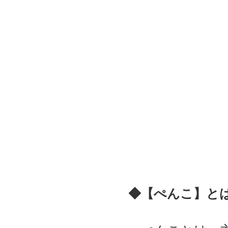
◆【ぺんこ】と