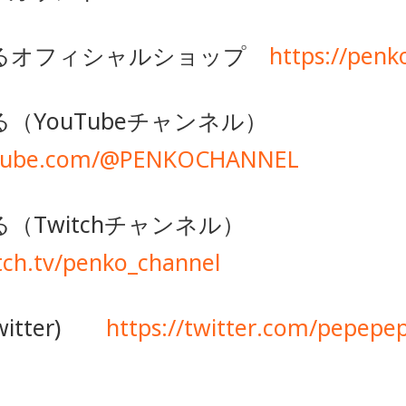
るオフィシャルショップ
https://penko
（YouTubeチャンネル）
utube.com/@PENKOCHANNEL
（Twitchチャンネル）
tch.tv/penko_channel
itter)
https://twitter.com/pepep