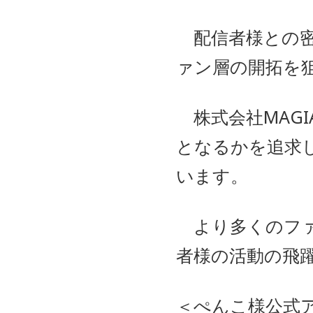
配信者様との密
ァン層の開拓を
株式会社MAG
となるかを追求
います。
より多くのファ
者様の活動の飛
＜ぺんこ様公式